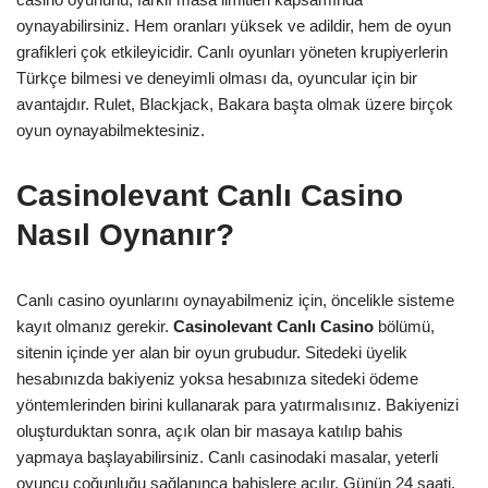
oynayabilirsiniz. Hem oranları yüksek ve adildir, hem de oyun
grafikleri çok etkileyicidir. Canlı oyunları yöneten krupiyerlerin
Türkçe bilmesi ve deneyimli olması da, oyuncular için bir
avantajdır. Rulet, Blackjack, Bakara başta olmak üzere birçok
oyun oynayabilmektesiniz.
Casinolevant Canlı Casino
Nasıl Oynanır?
Canlı casino oyunlarını oynayabilmeniz için, öncelikle sisteme
kayıt olmanız gerekir.
Casinolevant Canlı Casino
bölümü,
sitenin içinde yer alan bir oyun grubudur. Sitedeki üyelik
hesabınızda bakiyeniz yoksa hesabınıza sitedeki ödeme
yöntemlerinden birini kullanarak para yatırmalısınız. Bakiyenizi
oluşturduktan sonra, açık olan bir masaya katılıp bahis
yapmaya başlayabilirsiniz. Canlı casinodaki masalar, yeterli
oyuncu çoğunluğu sağlanınca bahislere açılır. Günün 24 saati,