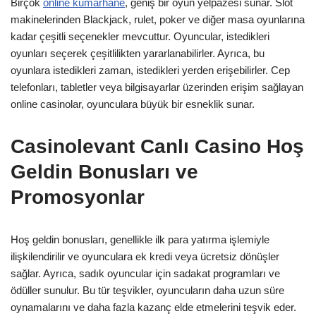
Birçok
online kumarhane
, geniş bir oyun yelpazesi sunar. Slot
makinelerinden Blackjack, rulet, poker ve diğer masa oyunlarına
kadar çeşitli seçenekler mevcuttur. Oyuncular, istedikleri
oyunları seçerek çeşitlilikten yararlanabilirler. Ayrıca, bu
oyunlara istedikleri zaman, istedikleri yerden erişebilirler. Cep
telefonları, tabletler veya bilgisayarlar üzerinden erişim sağlayan
online casinolar, oyunculara büyük bir esneklik sunar.
Casinolevant Canlı Casino Hoş
Geldin Bonusları ve
Promosyonlar
Hoş geldin bonusları, genellikle ilk para yatırma işlemiyle
ilişkilendirilir ve oyunculara ek kredi veya ücretsiz dönüşler
sağlar. Ayrıca, sadık oyuncular için sadakat programları ve
ödüller sunulur. Bu tür teşvikler, oyuncuların daha uzun süre
oynamalarını ve daha fazla kazanç elde etmelerini teşvik eder.