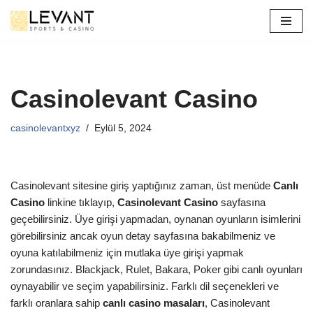
İçeriğe
geç
Casinolevant Casino
casinolevantxyz
Eylül 5, 2024
Casinolevant sitesine giriş yaptığınız zaman, üst menüde
Canlı
Casino
linkine tıklayıp,
Casinolevant Casino
sayfasına
geçebilirsiniz. Üye girişi yapmadan, oynanan oyunların isimlerini
görebilirsiniz ancak oyun detay sayfasına bakabilmeniz ve
oyuna katılabilmeniz için mutlaka üye girişi yapmak
zorundasınız. Blackjack, Rulet, Bakara, Poker gibi canlı oyunları
oynayabilir ve seçim yapabilirsiniz. Farklı dil seçenekleri ve
farklı oranlara sahip
canlı casino masaları
, Casinolevant