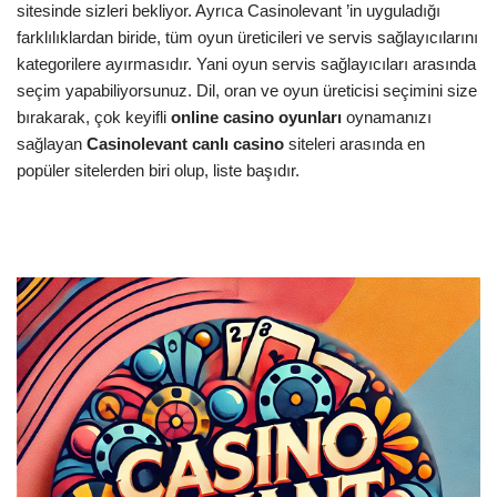
sitesinde sizleri bekliyor. Ayrıca Casinolevant ’in uyguladığı
farklılıklardan biride, tüm oyun üreticileri ve servis sağlayıcılarını
kategorilere ayırmasıdır. Yani oyun servis sağlayıcıları arasında
seçim yapabiliyorsunuz. Dil, oran ve oyun üreticisi seçimini size
bırakarak, çok keyifli
online casino oyunları
oynamanızı
sağlayan
Casinolevant canlı casino
siteleri arasında en
popüler sitelerden biri olup, liste başıdır.