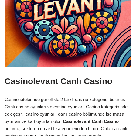
Casinolevant Canlı Casino
Casino sitelerinde genellikle 2 farklı casino kategorisi bulunur.
Canlı casino oyunları ve casino oyunları. Casino kategorisinde
çok çeşitli casino oyunları, canlı casino bölümünde ise masa
oyunları ve kart oyunları olur.
Casinolevant Canlı Casino
bölümü, sektörün en aktif kategorilerinden biridir. Onlarca canlı
casino oyununu, farklı masa limitleri kapsamında