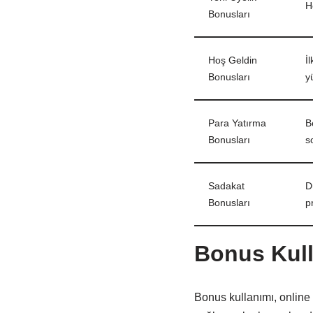
H
Bonusları
Hoş Geldin
İ
Bonusları
y
Para Yatırma
B
Bonusları
s
Sadakat
D
Bonusları
pr
Bonus Kull
Bonus kullanımı, online 