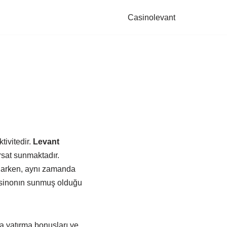
Casinolevant
tivitedir.
Levant
rsat sunmaktadır.
unarken, aynı zamanda
 Casinonın sunmuş olduğu
ra yatırma bonusları ve