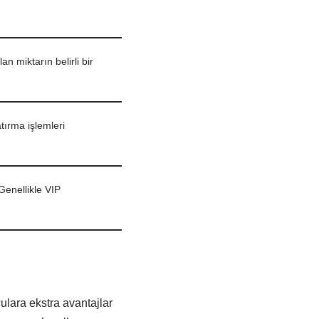
n miktarın belirli bir
tırma işlemleri
Genellikle VIP
ulara ekstra avantajlar