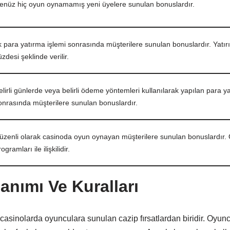
enüz hiç oyun oynamamış yeni üyelere sunulan bonuslardır.
lk para yatırma işlemi sonrasında müşterilere sunulan bonuslardır. Yatırıla
üzdesi şeklinde verilir.
elirli günlerde veya belirli ödeme yöntemleri kullanılarak yapılan para ya
onrasında müşterilere sunulan bonuslardır.
üzenli olarak casinoda oyun oynayan müşterilere sunulan bonuslardır. 
ogramları ile ilişkilidir.
anımı Ve Kuralları
casinolarda oyunculara sunulan cazip fırsatlardan biridir. Oyunc