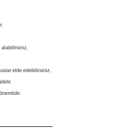
r.
alabilirsiniz.
slar elde edebilirsiniz.
bilir.
nemlidir.