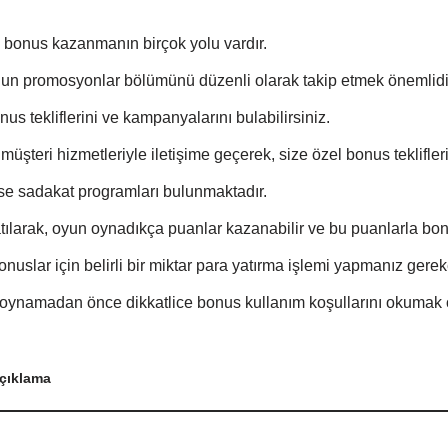
bonus kazanmanın birçok yolu vardır.
nun promosyonlar bölümünü düzenli olarak takip etmek önemlidi
s tekliflerini ve kampanyalarını bulabilirsiniz.
üşteri hizmetleriyle iletişime geçerek, size özel bonus teklifleri 
se sadakat programları bulunmaktadır.
ılarak, oyun oynadıkça puanlar kazanabilir ve bu puanlarla bonu
nuslar için belirli bir miktar para yatırma işlemi yapmanız gereke
oynamadan önce dikkatlice bonus kullanım koşullarını okumak ö
çıklama