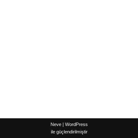
Neve
|
WordPress
ile güçlendirilmiştir