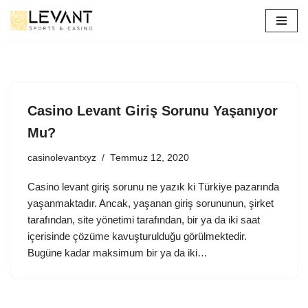
İçeriğe
geç
Casino Levant Giriş Sorunu Yaşanıyor
Mu?
casinolevantxyz
Temmuz 12, 2020
Casino levant giriş sorunu ne yazık ki Türkiye pazarında
yaşanmaktadır. Ancak, yaşanan giriş sorununun, şirket
tarafından, site yönetimi tarafından, bir ya da iki saat
içerisinde çözüme kavuşturulduğu görülmektedir.
Bugüne kadar maksimum bir ya da iki…