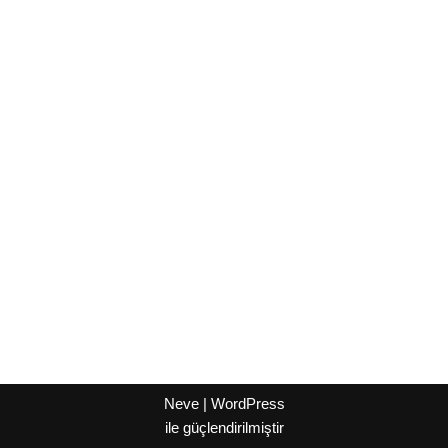
Neve
|
WordPress
ile güçlendirilmiştir