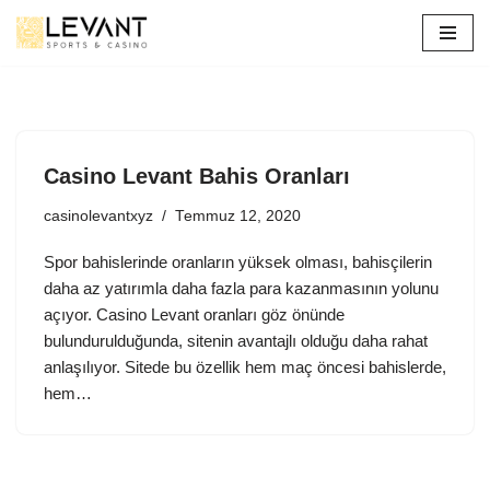
İçeriğe
geç
Casino Levant Bahis Oranları
casinolevantxyz
Temmuz 12, 2020
Spor bahislerinde oranların yüksek olması, bahisçilerin
daha az yatırımla daha fazla para kazanmasının yolunu
açıyor. Casino Levant oranları göz önünde
bulundurulduğunda, sitenin avantajlı olduğu daha rahat
anlaşılıyor. Sitede bu özellik hem maç öncesi bahislerde,
hem…