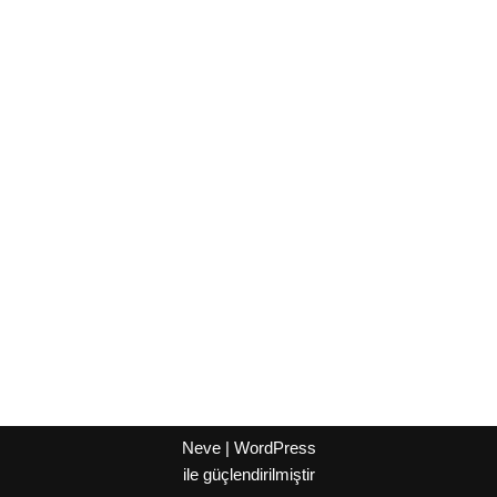
Neve
|
WordPress
ile güçlendirilmiştir