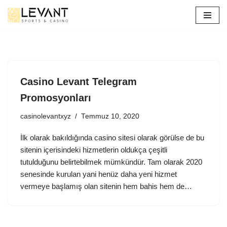
İçeriğe
geç
Casino Levant Telegram
Promosyonları
casinolevantxyz
Temmuz 10, 2020
İlk olarak bakıldığında casino sitesi olarak görülse de bu
sitenin içerisindeki hizmetlerin oldukça çeşitli
tutulduğunu belirtebilmek mümkündür. Tam olarak 2020
senesinde kurulan yani henüz daha yeni hizmet
vermeye başlamış olan sitenin hem bahis hem de…