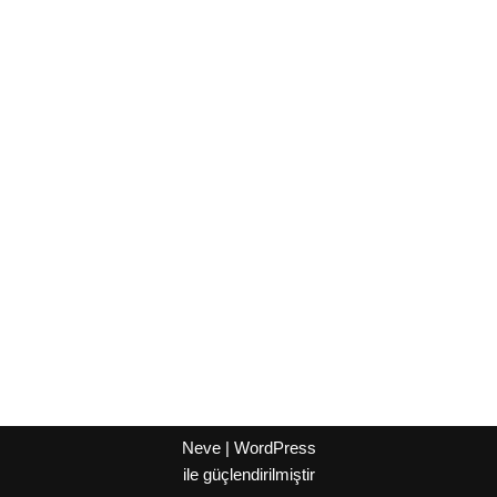
Neve
|
WordPress
ile güçlendirilmiştir