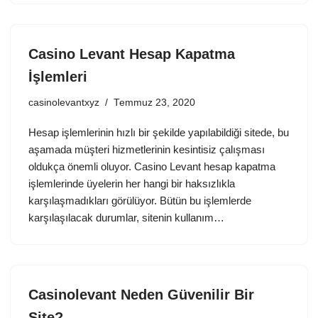
Casino Levant Hesap Kapatma
İşlemleri
casinolevantxyz
Temmuz 23, 2020
Hesap işlemlerinin hızlı bir şekilde yapılabildiği sitede, bu
aşamada müşteri hizmetlerinin kesintisiz çalışması
oldukça önemli oluyor. Casino Levant hesap kapatma
işlemlerinde üyelerin her hangi bir haksızlıkla
karşılaşmadıkları görülüyor. Bütün bu işlemlerde
karşılaşılacak durumlar, sitenin kullanım…
Casinolevant Neden Güvenilir Bir
Site?