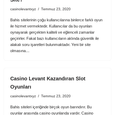
casinolevantxyz
Temmuz 23, 2020
Bahis sitelerinin çoğu kullanıcılarına binlerce farklı oyun
ile hizmet vermektedir. Kullanıcılar da bu oyunları
oynayarak gerçekten kaliteli ve eğlenceli zamanlar
geçirirler. Fakat bazı kullanıcıların aklında güvenlik ile
alakalı soru işaretleri bulunmaktadır. Yeni bir site
olmasına…
Casino Levant Kazandıran Slot
Oyunları
casinolevantxyz
Temmuz 23, 2020
Bahis siteleri içeriğinde birçok oyun barındırır. Bu
oyunlar arasında casino oyunlarıda vardır. Casino