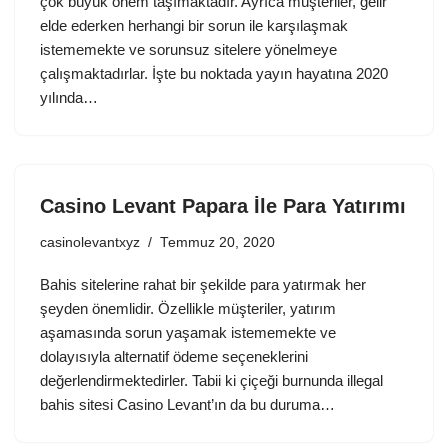
çok büyük önem taşımaktadır. Ayrıca müşteriler, gelir
elde ederken herhangi bir sorun ile karşılaşmak
istememekte ve sorunsuz sitelere yönelmeye
çalışmaktadırlar. İşte bu noktada yayın hayatına 2020
yılında…
Casino Levant Papara İle Para Yatırımı
casinolevantxyz
Temmuz 20, 2020
Bahis sitelerine rahat bir şekilde para yatırmak her
şeyden önemlidir. Özellikle müşteriler, yatırım
aşamasında sorun yaşamak istememekte ve
dolayısıyla alternatif ödeme seçeneklerini
değerlendirmektedirler. Tabii ki çiçeği burnunda illegal
bahis sitesi Casino Levant’ın da bu duruma…