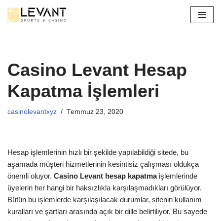
İçeriğe
geç
Casino Levant Hesap
Kapatma İşlemleri
casinolevantxyz
Temmuz 23, 2020
Hesap işlemlerinin hızlı bir şekilde yapılabildiği sitede, bu
aşamada müşteri hizmetlerinin kesintisiz çalışması oldukça
önemli oluyor.
Casino Levant hesap kapatma
işlemlerinde
üyelerin her hangi bir haksızlıkla karşılaşmadıkları görülüyor.
Bütün bu işlemlerde karşılaşılacak durumlar, sitenin kullanım
kuralları ve şartları arasında açık bir dille belirtiliyor. Bu sayede