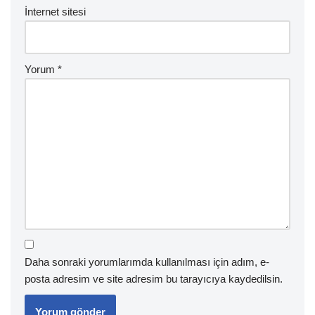
İnternet sitesi
Yorum
*
Daha sonraki yorumlarımda kullanılması için adım, e-
posta adresim ve site adresim bu tarayıcıya kaydedilsin.