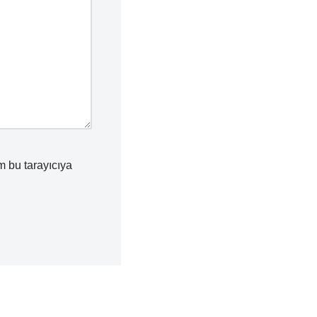
m bu tarayıcıya