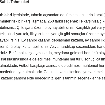
Bahis Tahminleri
hisleri
içerisinde, tahmin açısından da tüm beklentilerin karşılığı
minleri
tek bir karşılaşmada, 250 farklı seçenek ile karşınıza çıkab
lirsiniz. Çifte şans üzerine oynayabilirsiniz. Karşılıklı gol var
tek, ikinci yarı tek, ilk yarı ikinci yarı çift gibi sonuçlar üzerine o
yabilirsiniz. Ev sahibi kazanır, deplasman kazanır, ev sahibi ilk
her türlü olayı kullanabilirsiniz. Asya handikap seçenekleri, han
siniz. Bir futbol karşılaşmasında, meydana gelmesi her türlü ol
l karşılaşmasında elde edilmesi muhtemel her türlü sonuç, casino
almaktadır. Futbol karşılaşmasında elde edilmesi muhtemel her t
zmetlerinde yer almaktadır. Casino levant sitesinde yer verilmekte
a kazanç şansını elde edeceğiniz, geniş tahmin seçeneklerine sa