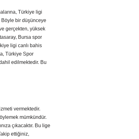
alarına, Türkiye ligi
z. Böyle bir düşünceye
ve gerçekten, yüksek
tasaray, Bursa spor
iye ligi canlı bahis
ca, Türkiye Spor
dahil edilmektedir. Bu
izmeti vermektedir.
u söylemek mümkündür.
nıza çıkacaktır. Bu lige
akip ettiğiniz,