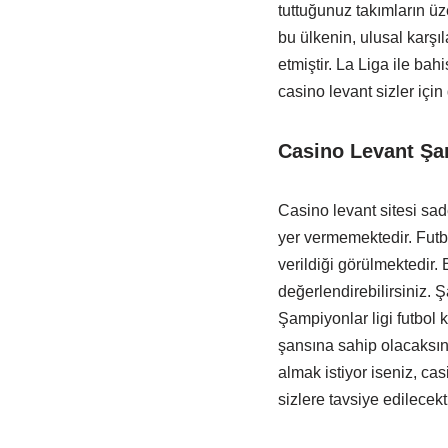
tuttuğunuz takımların üz
bu ülkenin, ulusal karşı
etmiştir. La Liga ile ba
casino levant sizler için
Casino Levant Şam
Casino levant sitesi sad
yer vermemektedir. Futbo
verildiği görülmektedir
değerlendirebilirsiniz. 
Şampiyonlar ligi futbol 
şansına sahip olacaksın
almak istiyor iseniz, cas
sizlere tavsiye edilecekti