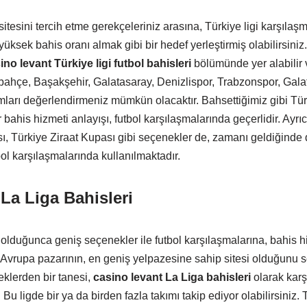
sitesini tercih etme gerekçeleriniz arasına, Türkiye ligi karşılaşm
 yüksek bahis oranı almak gibi bir hedef yerleştirmiş olabilirsini
ino levant Türkiye ligi futbol bahisleri
bölümünde yer alabilir 
rbahçe, Başakşehir, Galatasaray, Denizlispor, Trabzonspor, Gala
mları değerlendirmeniz mümkün olacaktır. Bahsettiğimiz gibi Türk
r bahis hizmeti anlayışı, futbol karşılaşmalarında geçerlidir. Ayrı
ı, Türkiye Ziraat Kupası gibi seçenekler de, zamanı geldiğinde 
bol karşılaşmalarında kullanılmaktadır.
La Liga Bahisleri
lduğunca geniş seçenekler ile futbol karşılaşmalarına, bahis h
 Avrupa pazarının, en geniş yelpazesine sahip sitesi olduğun
eklerden bir tanesi,
casino levant La Liga bahisleri
olarak karşı
. Bu ligde bir ya da birden fazla takımı takip ediyor olabilirsiniz. T