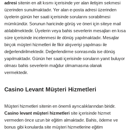
adresi
sitenin en alt kısmı içerisinde yer alan iletişim sekmesi
üzerinden sunulmaktadır. Yer alan e-posta adresi üzerinden
üyelerin günün her saati içerisinde sorularını sorabilmesi
mümkündür. Sorunun haricinde görüş ve öneri için siteye mail
atılabilmektedir. Üyelerin veya bahis severlerin mesajları en kısa
süre içerisinde incelenmesi ile dönüş yapılmaktadır. Mesajlar
birçok müşteri hizmetleri ile fikir alışverişi yapılması ile
değerlendirilmektedir. Değerlendirme sonrasında ise dönüş
yapılmaktadır. Günün her saati içerisinde soruların yanıt buluyor
olması bahis severlerin mağdur olmamasına olanak
vermektedir.
Casino Levant Müşteri Hizmetleri
Müşteri hizmetleri sitenin en önemli ayrıcalıklarından biridir.
Casino levant müşteri hizmetleri
site içerisinde hizmet
vermeden önce uzun bir eğitim almaktadır. Bahis, ödeme ve
bonus gibi konularda site müşteri hizmetlerine eğitim