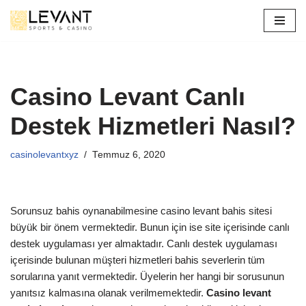
İçeriğe
geç
Casino Levant Canlı
Destek Hizmetleri Nasıl?
casinolevantxyz
Temmuz 6, 2020
Sorunsuz bahis oynanabilmesine casino levant bahis sitesi
büyük bir önem vermektedir. Bunun için ise site içerisinde canlı
destek uygulaması yer almaktadır. Canlı destek uygulaması
içerisinde bulunan müşteri hizmetleri bahis severlerin tüm
sorularına yanıt vermektedir. Üyelerin her hangi bir sorusunun
yanıtsız kalmasına olanak verilmemektedir.
Casino levant