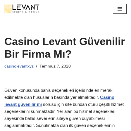
İçeriğe
geç
Casino Levant Güvenilir
Bir Firma Mı?
casinolevantxyz
Temmuz 7, 2020
Güven konusunda bahis seçenekleri içerisinde en merak
edilmekte olan hususların başında yer almaktadır.
Casino
levant güvenilir mi
sorusu için site bundan ötürü çeşitli hizmet
seçeneklerini sunmaktadır. Yer alan bu hizmet seçenekleri
sayesinde bahis severlerin siteye güven duyabilmesi
sağlanmaktadır. Sunulmakta olan ilk güven seçeneklerinin