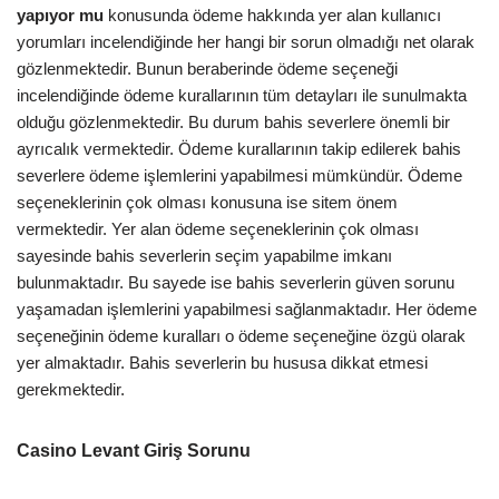
yapıyor mu
konusunda ödeme hakkında yer alan kullanıcı
yorumları incelendiğinde her hangi bir sorun olmadığı net olarak
gözlenmektedir. Bunun beraberinde ödeme seçeneği
incelendiğinde ödeme kurallarının tüm detayları ile sunulmakta
olduğu gözlenmektedir. Bu durum bahis severlere önemli bir
ayrıcalık vermektedir. Ödeme kurallarının takip edilerek bahis
severlere ödeme işlemlerini yapabilmesi mümkündür. Ödeme
seçeneklerinin çok olması konusuna ise sitem önem
vermektedir. Yer alan ödeme seçeneklerinin çok olması
sayesinde bahis severlerin seçim yapabilme imkanı
bulunmaktadır. Bu sayede ise bahis severlerin güven sorunu
yaşamadan işlemlerini yapabilmesi sağlanmaktadır. Her ödeme
seçeneğinin ödeme kuralları o ödeme seçeneğine özgü olarak
yer almaktadır. Bahis severlerin bu hususa dikkat etmesi
gerekmektedir.
Casino Levant Giriş Sorunu