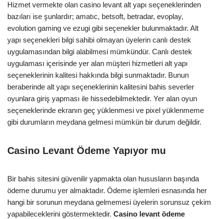
Hizmet vermekte olan casino levant alt yapı seçeneklerinden
bazıları ise şunlardır; amatıc, betsoft, betradar, evoplay,
evolution gaming ve ezugi gibi seçenekler bulunmaktadır. Alt
yapı seçenekleri bilgi sahibi olmayan üyelerin canlı destek
uygulamasından bilgi alabilmesi mümkündür. Canlı destek
uygulaması içerisinde yer alan müşteri hizmetleri alt yapı
seçeneklerinin kalitesi hakkında bilgi sunmaktadır. Bunun
beraberinde alt yapı seçeneklerinin kalitesini bahis severler
oyunlara giriş yapması ile hissedebilmektedir. Yer alan oyun
seçeneklerinde ekranın geç yüklenmesi ve pixel yüklenmeme
gibi durumların meydana gelmesi mümkün bir durum değildir.
Casino Levant Ödeme Yapıyor mu
Bir bahis sitesini güvenilir yapmakta olan hususların başında
ödeme durumu yer almaktadır. Ödeme işlemleri esnasında her
hangi bir sorunun meydana gelmemesi üyelerin sorunsuz çekim
yapabileceklerini göstermektedir.
Casino levant ödeme