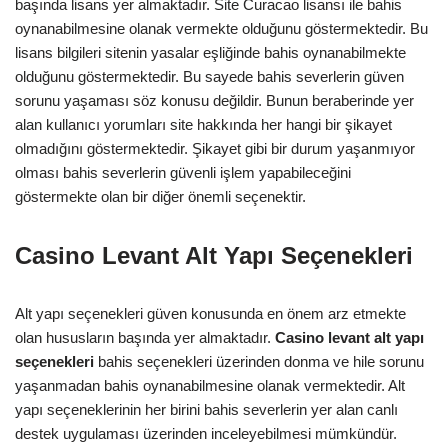
başında lisans yer almaktadır. Site Curacao lisansı ile bahis
oynanabilmesine olanak vermekte olduğunu göstermektedir. Bu
lisans bilgileri sitenin yasalar eşliğinde bahis oynanabilmekte
olduğunu göstermektedir. Bu sayede bahis severlerin güven
sorunu yaşaması söz konusu değildir. Bunun beraberinde yer
alan kullanıcı yorumları site hakkında her hangi bir şikayet
olmadığını göstermektedir. Şikayet gibi bir durum yaşanmıyor
olması bahis severlerin güvenli işlem yapabileceğini
göstermekte olan bir diğer önemli seçenektir.
Casino Levant Alt Yapı Seçenekleri
Alt yapı seçenekleri güven konusunda en önem arz etmekte
olan hususların başında yer almaktadır.
Casino levant alt yapı
seçenekleri
bahis seçenekleri üzerinden donma ve hile sorunu
yaşanmadan bahis oynanabilmesine olanak vermektedir. Alt
yapı seçeneklerinin her birini bahis severlerin yer alan canlı
destek uygulaması üzerinden inceleyebilmesi mümkündür.