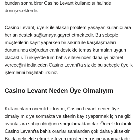
bundan sonra birer Casino Levant kullanıcısı halinde
dönüşeceklerdir.
Casino Levant¸ üyelik ile alakalı problem yaşayan kullanıcılara
her an destek sağlamaya gayret etmektedir. Bu sebeple
müşterilerin kayıt yaparken bir sıkıntı ile karşılaşmaları
durumunda doğrudan canlı destekle temas kurmaları uygun
olacaktır. Türkiye’de tüm bahis sitelerinden daha iyi hizmet
vereceğini iddia eden Casino Levant’ta siz de bu sebeple üyelik
işlemlerini başlatabilirsiniz.
Casino Levant Neden Üye Olmalıyım
Kullanıcıların önemli bir kısmı, Casino Levant neden üye
olmalıyım diye sormakta ve sitenin kayıt yaptırmak için ne gibi
avantajlara sahip olduğunu sorgulamaktadırlar. Öncelikli olarak
Casino Levant’ta bahis oranlar sanılandan çok daha yüksektir.
Bu da gelir elde etmek isteyen müşterilerin işine yaramaktadır.