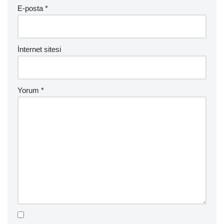
E-posta
*
İnternet sitesi
Yorum
*