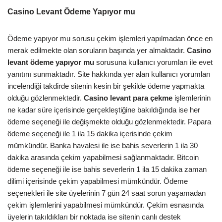
Casino Levant Ödeme Yapıyor mu
Ödeme yapıyor mu sorusu çekim işlemleri yapılmadan önce en
merak edilmekte olan soruların başında yer almaktadır.
Casino
levant ödeme yapıyor mu
sorusuna kullanıcı yorumları ile evet
yanıtını sunmaktadır. Site hakkında yer alan kullanıcı yorumları
incelendiği takdirde sitenin kesin bir şekilde ödeme yapmakta
olduğu gözlenmektedir.
Casino levant para çekme
işlemlerinin
ne kadar süre içerisinde gerçekleştiğine bakıldığında ise her
ödeme seçeneği ile değişmekte olduğu gözlenmektedir. Papara
ödeme seçeneği ile 1 ila 15 dakika içerisinde çekim
mümkündür. Banka havalesi ile ise bahis severlerin 1 ila 30
dakika arasında çekim yapabilmesi sağlanmaktadır. Bitcoin
ödeme seçeneği ile ise bahis severlerin 1 ila 15 dakika zaman
dilimi içerisinde çekim yapabilmesi mümkündür. Ödeme
seçenekleri ile site üyelerinin 7 gün 24 saat sorun yaşamadan
çekim işlemlerini yapabilmesi mümkündür. Çekim esnasında
üyelerin takıldıkları bir noktada ise sitenin canlı destek