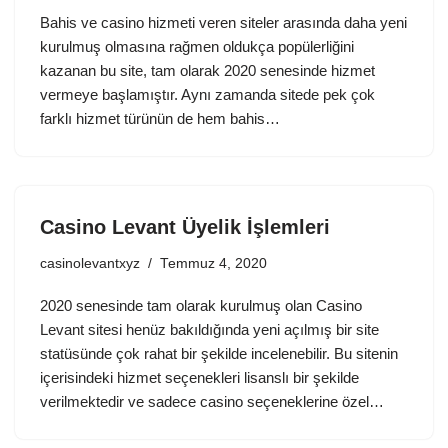
Bahis ve casino hizmeti veren siteler arasında daha yeni
kurulmuş olmasına rağmen oldukça popülerliğini
kazanan bu site, tam olarak 2020 senesinde hizmet
vermeye başlamıştır. Aynı zamanda sitede pek çok
farklı hizmet türünün de hem bahis…
Casino Levant Üyelik İşlemleri
casinolevantxyz
Temmuz 4, 2020
2020 senesinde tam olarak kurulmuş olan Casino
Levant sitesi henüz bakıldığında yeni açılmış bir site
statüsünde çok rahat bir şekilde incelenebilir. Bu sitenin
içerisindeki hizmet seçenekleri lisanslı bir şekilde
verilmektedir ve sadece casino seçeneklerine özel…