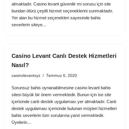
almaktadır. Casino levant güvenilir mi sorusu için site
bundan ötürü çeşitli hizmet seçeneklerini sunmaktadır.
Yer alan bu hizmet seçenekleri sayesinde bahis
severlerin siteye…
Casino Levant Canlı Destek Hizmetleri
Nasıl?
casinolevantxyz
Temmuz 6, 2020
Sorunsuz bahis oynanabilmesine casino levant bahis
sitesi büyük bir önem vermektedir. Bunun için ise site
içerisinde canlı destek uygulaması yer almaktadır. Canlı
destek uygulaması içerisinde bulunan müşteri hizmetleri
bahis severlerin tüm sorularına yanıt vermektedir.
Üyelerin…