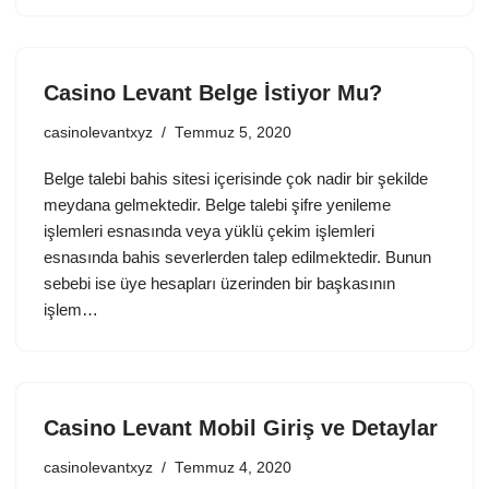
Casino Levant Belge İstiyor Mu?
casinolevantxyz
Temmuz 5, 2020
Belge talebi bahis sitesi içerisinde çok nadir bir şekilde
meydana gelmektedir. Belge talebi şifre yenileme
işlemleri esnasında veya yüklü çekim işlemleri
esnasında bahis severlerden talep edilmektedir. Bunun
sebebi ise üye hesapları üzerinden bir başkasının
işlem…
Casino Levant Mobil Giriş ve Detaylar
casinolevantxyz
Temmuz 4, 2020